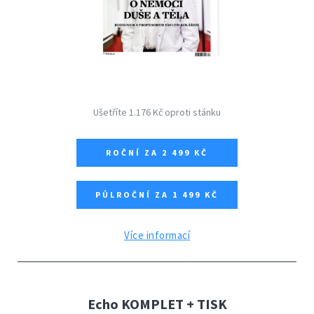
Ušetříte 1.176 Kč oproti stánku
ROČNÍ ZA 2 499 KČ
PŮLROČNÍ ZA 1 499 KČ
Více informací
Echo KOMPLET + TISK