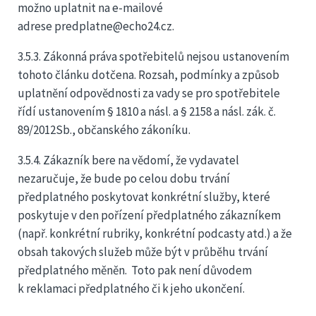
možno uplatnit na e-mailové
adrese predplatne@echo24.cz.
3.5.3. Zákonná práva spotřebitelů nejsou ustanovením
tohoto článku dotčena. Rozsah, podmínky a způsob
uplatnění odpovědnosti za vady se pro spotřebitele
řídí ustanovením § 1810 a násl. a § 2158 a násl. zák. č.
89/2012Sb., občanského zákoníku.
3.5.4. Zákazník bere na vědomí, že vydavatel
nezaručuje, že bude po celou dobu trvání
předplatného poskytovat konkrétní služby, které
poskytuje v den pořízení předplatného zákazníkem
(např. konkrétní rubriky, konkrétní podcasty atd.) a že
obsah takových služeb může být v průběhu trvání
předplatného měněn. Toto pak není důvodem
k reklamaci předplatného či k jeho ukončení.