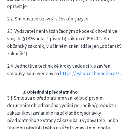
opravit je.
2.2. Smlouva se uzavírá v českém jazyce.
2.3. Vydavatel není vázán žádným z kodexů chování ve
smyslu §1826 odst. 1 písm. b) zákona č. 89/2012 Sb.,
občanský zákoník, v účinném znění (dále jen „občanský
zákoník“).
2.4. Jednotlivé technické kroky vedoucí k uzavření
smlouvy jsou uvedeny na
https://eshop.echomedia.cz/
.
3. Objednání předplatného
3.1 Smlouva o předplatném vzniká buď prvním
doručením objednaného vydání periodika/produktu
zákazníkovi zaslaného na základě objednávky
předplatného ze strany zákazníka u vydavatele, nebo
úhradou předplatného na účet vydavatele, podle