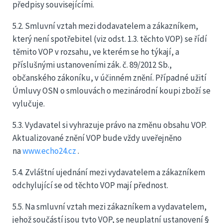
předpisy souvisejícími.
5.2. Smluvní vztah mezi dodavatelem a zákazníkem,
který není spotřebitel (viz odst. 1.3. těchto VOP) se řídí
těmito VOP v rozsahu, ve kterém se ho týkají, a
příslušnými ustanoveními zák. č. 89/2012 Sb.,
občanského zákoníku, v účinném znění. Případné užití
Úmluvy OSN o smlouvách o mezinárodní koupi zboží se
vylučuje.
5.3. Vydavatel si vyhrazuje právo na změnu obsahu VOP.
Aktualizované znění VOP bude vždy uveřejněno
na
www.echo24.cz
.
5.4. Zvláštní ujednání mezi vydavatelem a zákazníkem
odchylující se od těchto VOP mají přednost.
5.5. Na smluvní vztah mezi zákazníkem a vydavatelem,
jehož součástí jsou tyto VOP, se neuplatní ustanovení §