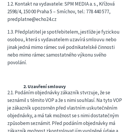
1.2. Kontakt na vydavatele: SPM MEDIA a. s., Křížová
2598/4, 150 00 Praha 5 – Smíchov, tel.: 778 440 577,
predplatne@echo24.cz
1.3. Předplatitel je spotřebitelem, jestliže je fyzickou
osobou, která s vydavatelem uzavírá smlouvu nebo
jinak jedná mimo rámec své podnikatelské činnosti
nebo mimo rámec samostatného výkonu svého
povolání.
2. Uzavření smlouvy
2.1. Podáním objednávky zákazník stvrzuje, že se
seznámil s těmito VOP a že s nimi souhlasí. Na tyto VOP
je zákazník upozorněn před vlastním uskutečněním
objednávky, a má tak možnost se s nimi dostatečným
způsobem seznámit. Před podáním objednávky má
zákazník možnost zkontrolovat jím vyplněné údaje a