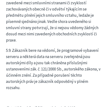
zavedené mezi smluvními stranami či zvyklostí
zachovávaných obecně či v odvětví týkajícím se
předmětu plnění jejich smluvního vztahu, ledaže je
písemně sjednáno jinak. Vedle shora uvedeného si
smluvní strany potvrzují, že si nejsou vědomy žádných
dosud mezi nimi zavedených obchodních zvyklostí či
praxe.
5.9. Zákazník bere na vědomí, že programové vybavení
serveru a některá data na serveru zveřejněná jsou
autorskými díly a jsou tak chráněna příslušnými
ustanoveními zák. č. 121/2000 Sb., autorského zákona, v
účinném znění. Za případné porušení těchto
autorských práv je zákazník odpovědný v plném
rozsahu.