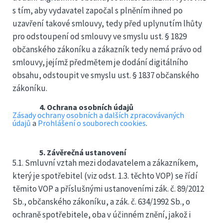
s tím, aby vydavatel započal s plněním ihned po
uzavření takové smlouvy, tedy před uplynutím lhůty
pro odstoupení od smlouvy ve smyslu ust. § 1829
občanského zákoníku a zákazník tedy nemá právo od
smlouvy, jejímž předmětem je dodání digitálního
obsahu, odstoupit ve smyslu ust. § 1837 občanského
zákoníku.
4. Ochrana osobních údajů
Zásady ochrany osobních a dalších zpracovávaných
údajů
a
Prohlášení o souborech cookies
.
5. Závěrečná ustanovení
5.1. Smluvní vztah mezi dodavatelem a zákazníkem,
který je spotřebitel (viz odst. 1.3. těchto VOP) se řídí
těmito VOP a příslušnými ustanoveními zák. č. 89/2012
Sb., občanského zákoníku, a zák. č. 634/1992 Sb., o
ochraně spotřebitele, oba v účinném znění, jakož i