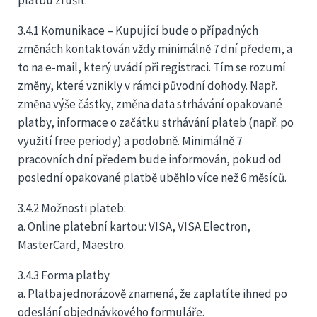
platbu zrušit.
3.4.1 Komunikace – Kupující bude o případných
změnách kontaktován vždy minimálně 7 dní předem, a
to na e-mail, který uvádí při registraci. Tím se rozumí
změny, které vznikly v rámci původní dohody. Např.
změna výše částky, změna data strhávání opakované
platby, informace o začátku strhávání plateb (např. po
využití free periody) a podobně. Minimálně 7
pracovních dní předem bude informován, pokud od
poslední opakované platbě uběhlo více než 6 měsíců.
3.4.2 Možnosti plateb:
a. Online platební kartou: VISA, VISA Electron,
MasterCard, Maestro.
3.4.3 Forma platby
a. Platba jednorázově znamená, že zaplatíte ihned po
odeslání objednávkového formuláře.