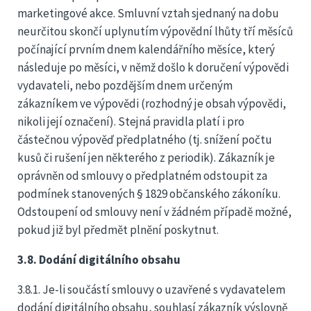
marketingové akce. Smluvní vztah sjednaný na dobu
neurčitou skončí uplynutím výpovědní lhůty tří měsíců
počínající prvním dnem kalendářního měsíce, který
následuje po měsíci, v němž došlo k doručení výpovědi
vydavateli, nebo pozdějším dnem určeným
zákazníkem ve výpovědi (rozhodný je obsah výpovědi,
nikoli její označení). Stejná pravidla platí i pro
částečnou výpověď předplatného (tj. snížení počtu
kusů či rušení jen některého z periodik). Zákazník je
oprávněn od smlouvy o předplatném odstoupit za
podmínek stanovených § 1829 občanského zákoníku.
Odstoupení od smlouvy není v žádném případě možné,
pokud již byl předmět plnění poskytnut.
3.8. Dodání digitálního obsahu
3.8.1. Je-li součástí smlouvy o uzavřené s vydavatelem
dodání digitálního obsahu, souhlasí zákazník výslovně