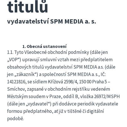
titulů
vydavatelství SPM MEDIA a. s.
1. Obecná ustanovení
1.1. Tyto Všeobecné obchodní podmínky (dále jen
„VOP“) upravují smluvní vztah mezi předplatitelem
obsahových titulů vydavatelství SPM MEDIA a.s. (dále
jen „zákazník“) a společností SPM MEDIA a. s., IČ:
14121816, se sídlem Křížová 2598/4, 150 00 Praha 5 –
Smíchov, zapsané v obchodním rejstříku vedeném
Městským soudem v Praze, oddíl B, vložka 26972/MSPH
(dále jen „vydavatel“) při dodávce periodik vydavatele
formou předplatného, ať již v tištěné či digitální
podobě.