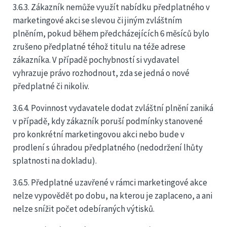
3.6.3. Zákazník nemůže využít nabídku předplatného v
marketingové akci se slevou či jiným zvláštním
plněním, pokud během předcházejících 6 měsíců bylo
zrušeno předplatné téhož titulu na téže adrese
zákazníka. V případě pochybností si vydavatel
vyhrazuje právo rozhodnout, zda se jedná o nové
předplatné či nikoliv.
3.6.4. Povinnost vydavatele dodat zvláštní plnění zaniká
v případě, kdy zákazník poruší podmínky stanovené
pro konkrétní marketingovou akci nebo bude v
prodlení s úhradou předplatného (nedodržení lhůty
splatnosti na dokladu).
3.6.5. Předplatné uzavřené v rámci marketingové akce
nelze vypovědět po dobu, na kterou je zaplaceno, a ani
nelze snížit počet odebíraných výtisků.