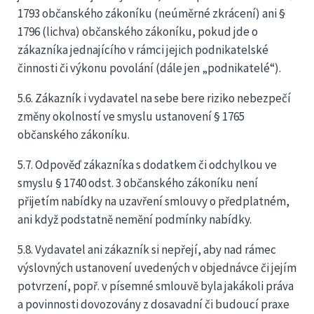
1793 občanského zákoníku (neúměrné zkrácení) ani §
1796 (lichva) občanského zákoníku, pokud jde o
zákazníka jednajícího v rámci jejich podnikatelské
činnosti či výkonu povolání (dále jen „podnikatelé“).
5.6. Zákazník i vydavatel na sebe bere riziko nebezpečí
změny okolností ve smyslu ustanovení § 1765
občanského zákoníku.
5.7. Odpověď zákazníka s dodatkem či odchylkou ve
smyslu § 1740 odst. 3 občanského zákoníku není
přijetím nabídky na uzavření smlouvy o předplatném,
ani když podstatně nemění podmínky nabídky.
5.8. Vydavatel ani zákazník si nepřejí, aby nad rámec
výslovných ustanovení uvedených v objednávce či jejím
potvrzení, popř. v písemné smlouvě byla jakákoli práva
a povinnosti dovozovány z dosavadní či budoucí praxe