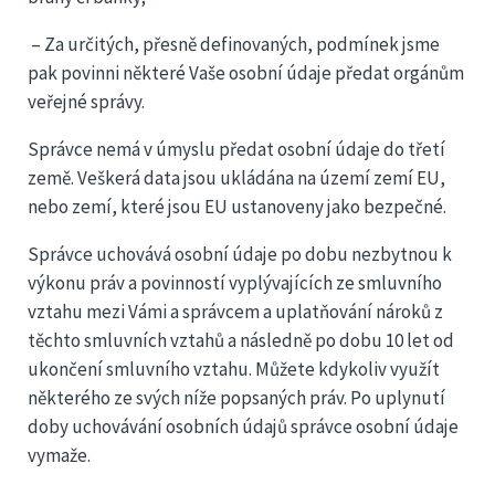
– Za určitých, přesně definovaných, podmínek jsme
pak povinni některé Vaše osobní údaje předat orgánům
veřejné správy.
Správce nemá v úmyslu předat osobní údaje do třetí
země. Veškerá data jsou ukládána na území zemí EU,
nebo zemí, které jsou EU ustanoveny jako bezpečné.
Správce uchovává osobní údaje po dobu nezbytnou k
výkonu práv a povinností vyplývajících ze smluvního
vztahu mezi Vámi a správcem a uplatňování nároků z
těchto smluvních vztahů a následně po dobu 10 let od
ukončení smluvního vztahu. Můžete kdykoliv využít
některého ze svých níže popsaných práv. Po uplynutí
doby uchovávání osobních údajů správce osobní údaje
vymaže.