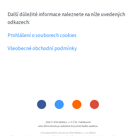
Další důležité informace naleznete na níže uvedených
odkazech:
Prohlášení o souborech cookies
Všeobecné obchodní podmínky
2026 © SPM MEDIA a. s. © ČTK. Publikování
nebo šíření obsahu je zakázáno bez předchozího souhlasu.
Provozovatelem serveru je SPM MEDIA a. s. se sídlem