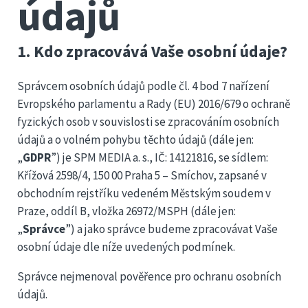
údajů
1. Kdo zpracovává Vaše osobní údaje?
Správcem osobních údajů podle čl. 4 bod 7 nařízení
Evropského parlamentu a Rady (EU) 2016/679 o ochraně
fyzických osob v souvislosti se zpracováním osobních
údajů a o volném pohybu těchto údajů (dále jen:
„
GDPR
”) je SPM MEDIA a. s., IČ: 14121816, se sídlem:
Křížová 2598/4, 150 00 Praha 5 – Smíchov, zapsané v
obchodním rejstříku vedeném Městským soudem v
Praze, oddíl B, vložka 26972/MSPH (dále jen:
„
Správce
”) a jako správce budeme zpracovávat Vaše
osobní údaje dle níže uvedených podmínek.
Správce nejmenoval pověřence pro ochranu osobních
údajů.