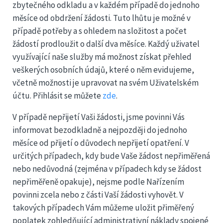
zbytečného odkladu a v každém případě do jednoho
měsíce od obdržení žádosti. Tuto lhůtu je možné v
případě potřeby a s ohledem na složitost a počet
žádostí prodloužit o další dva měsíce. Každý uživatel
využívající naše služby má možnost získat přehled
veškerých osobních údajů, které o něm evidujeme,
včetně možnosti je upravovat na svém Uživatelském
účtu. Přihlásit se můžete
zde
.
V případě nepřijetí Vaši žádosti, jsme povinni Vás
informovat bezodkladně a nejpozději do jednoho
měsíce od přijetí o důvodech nepřijetí opatření. V
určitých případech, kdy bude Vaše žádost nepřiměřená
nebo nedůvodná (zejména v případech kdy se žádost
nepřiměřeně opakuje), nejsme podle Nařízením
povinni zcela nebo z části Vaší žádosti vyhovět. V
takových případech Vám můžeme uložit přiměřený
poplatek zohledňující administrativní náklady spojené