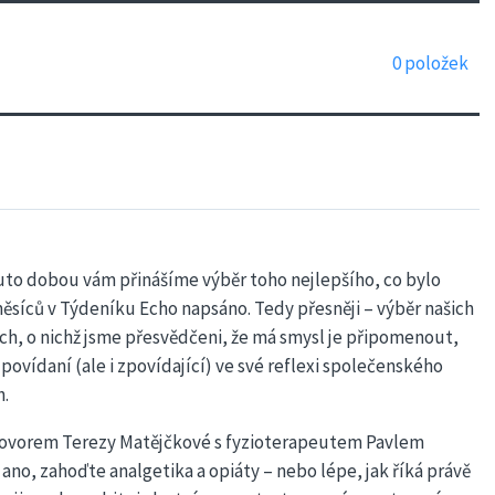
0
položek
outo dobou vám přinášíme výběr toho nejlepšího, co bylo
ěsíců v Týdeníku Echo napsáno. Tedy přesněji – výběr našich
ch, o nichž jsme přesvědčeni, že má smysl je připomenout,
zpovídaní (ale i zpovídající) ve své reflexi společenského
h.
ovorem Terezy Matějčkové s fyzioterapeutem Pavlem
 ano, zahoďte analgetika a opiáty – nebo lépe, jak říká právě