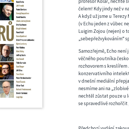
profesor Kolář, nechte sv
čelem! Kdy jindy než v 
A když už jsme u Terezy 
(v Echu jeden z vůbec ne
Luigim Zojou (nejen) o 
„sebepřežvykováním“ spo
Samozřejmě, Echo není je
věčného poutníka českou
rozhovorem s kreslířem 
konzervativního intelekt
v dnešní mediální přepj
nesmíme ani na „zlobivé
nechtěl zůstat pouze u l
se spravedlivě rozhořčit
Předchozí vydání zakoup