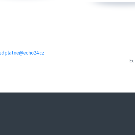
edplatne@echo24.cz
Ec