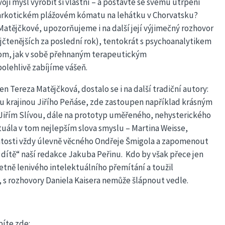
oji mysl vyrobit si vlastní – a postavte se svému utrpení
narkotickém plážovém kómatu na lehátku v Chorvatsku?
Matějčkové, upozorňujeme i na další její výjimečný rozhovor
jčtenějších za poslední rok), tentokrát s psychoanalytikem
tom, jak v sobě přehnaným terapeutickým
lehlivě zabíjíme vášeň.
n Tereza Matějčková, dostalo se i na další tradiční autory:
 krajinou Jiřího Peňáse, zde zastoupen například krásným
Jiřím Slívou, dále na prototyp uměřeného, nehysterického
uála v tom nejlepším slova smyslu – Martina Weisse,
atosti vždy úlevně věcného Ondřeje Šmigola a zapomenout
 dítě“ naší redakce Jakuba Peřinu.
Kdo by však přece jen
etně lenivého intelektuálního přemítání a toužil
 , s rozhovory Daniela Kaisera nemůže šlápnout vedle.
íte zde: