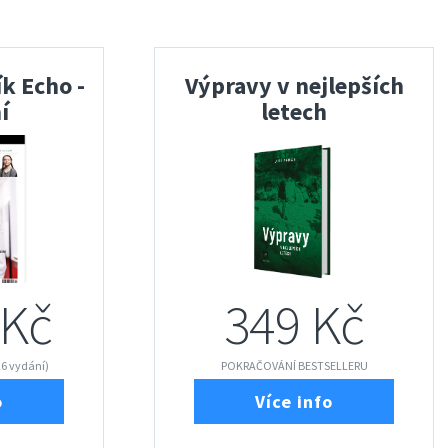
k Echo -
Výpravy v nejlepších
í
letech
 Kč
349 Kč
26 vydání)
POKRAČOVÁNÍ BESTSELLERU
o
Více info