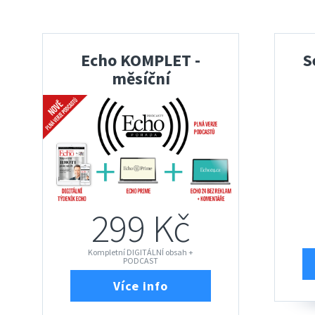
Echo KOMPLET -
S
měsíční
299 Kč
Kompletní DIGITÁLNÍ obsah +
PODCAST
Více info