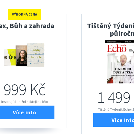
VÝHODNÁ CENA
ex, Bůh a zahrada
Tištěný Týdení
půlročn
999 Kč
1 499
Inspirující knižní koktejl na léto
Tištěný Týdeník Echo (
Více info
Více inf